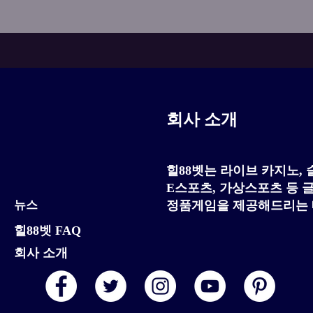
회사 소개
힐88벳는 라이브 카지노, 
E스포츠, 가상스포츠 등
뉴스
정품게임을 제공해드리는 
힐88벳 FAQ
회사 소개