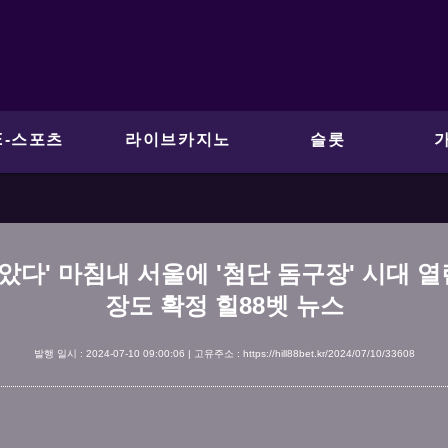
E-스포츠
라이브카지노
슬롯
남았다' 마침내 서울에 '첨단 돔구장' 시대 
장도 확정 힐88벳 뉴스
발행 일시 : 2024-07-10 09:00:06 | 고유주소 :
https://hill88bet.kr/2024/07/10/33608