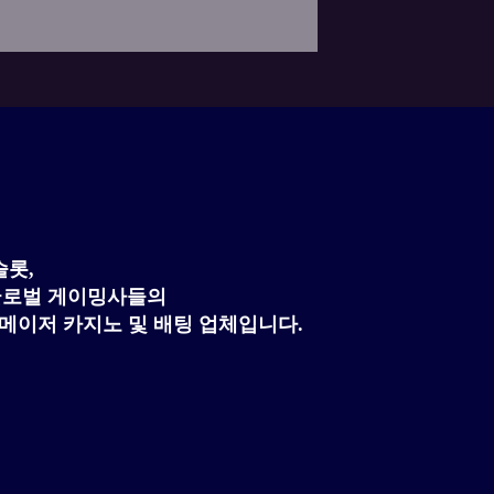
슬롯,
 글로벌 게이밍사들의
메이저 카지노 및 배팅 업체입니다.