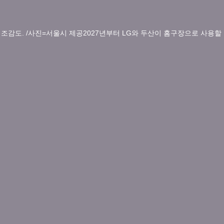
 조감도. /사진=서울시 제공2027년부터 LG와 두산이 홈구장으로 사용할 잠