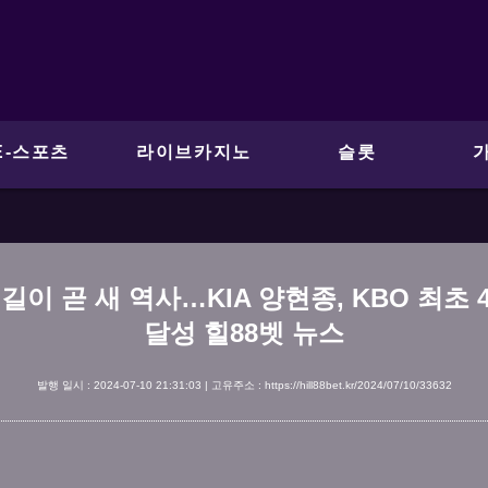
E-스포츠
라이브카지노
슬롯
이 곧 새 역사…KIA 양현종, KBO 최초 
달성 힐88벳 뉴스
발행 일시 : 2024-07-10 21:31:03 | 고유주소 :
https://hill88bet.kr/2024/07/10/33632