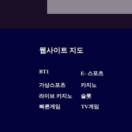
웹사이트 지도
BT1
E-
스포츠
가상스포츠
카지노
라이브 카지노
슬롯
빠른게임
TV게임