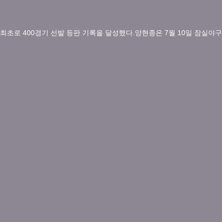
그 최초로 400경기 선발 등판 기록을 달성했다.양현종은 7월 10일 잠실야구장