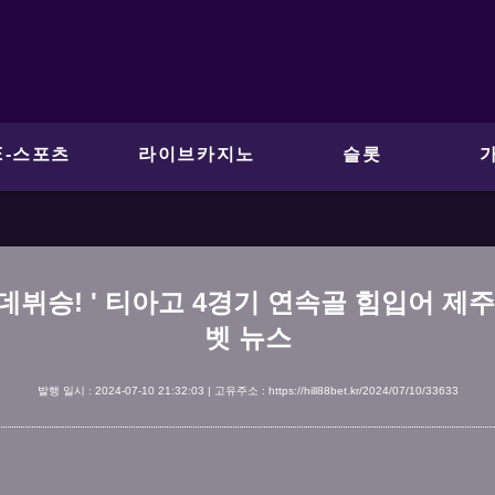
E-스포츠
라이브카지노
슬롯
데뷔승! ' 티아고 4경기 연속골 힘입어 제주 
벳 뉴스
발행 일시 : 2024-07-10 21:32:03 | 고유주소 :
https://hill88bet.kr/2024/07/10/33633