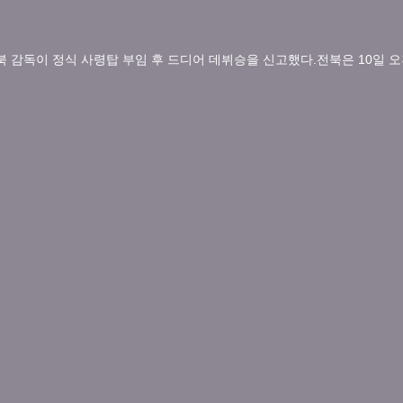
북 감독이 정식 사령탑 부임 후 드디어 데뷔승을 신고했다.전북은 10일 