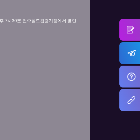
오후 7시30분 전주월드컵경기장에서 열린