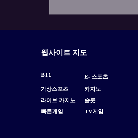
웹사이트 지도
BT1
E-
스포츠
가상스포츠
카지노
라이브 카지노
슬롯
빠른게임
TV게임