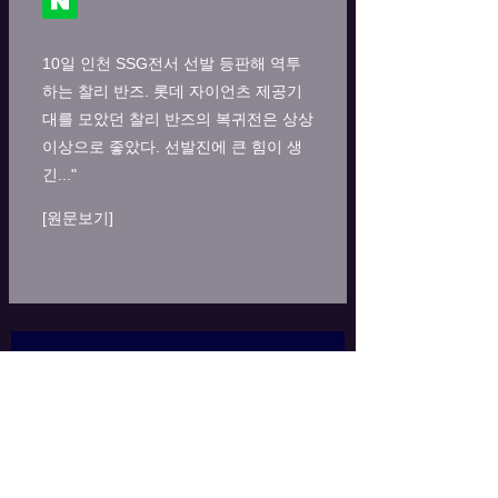
10일 인천 SSG전서 선발 등판해 역투
하는 찰리 반즈. 롯데 자이언츠 제공기
대를 모았던 찰리 반즈의 복귀전은 상상
이상으로 좋았다. 선발진에 큰 힘이 생
긴..."
[원문보기]
회사 소개
웹사이트 지도
힐88벳는 라이브 카지노, 슬롯,
BT1
라이브 |
카지노
E스포츠, 가상스포츠 등 글로벌 게이밍사들의
가상스포츠
슬롯
정품게임을 제공해드리는 메이저 카지노 및 배팅
TV게임
라이브카
업체입니다.
지노