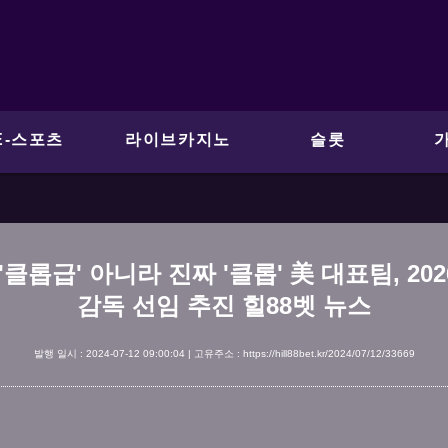
E-스포츠
라이브카지노
슬롯
클롭급' 아니라 진짜 '클롭' 美 대표팀, 20
감독 선임 추진 힐88벳 뉴스
발행 일시 : 2024-07-12 09:00:04 | 고유주소 :
https://hill88bet.kr/2024/07/12/33669