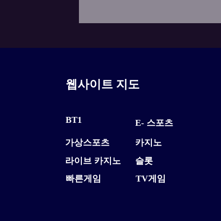
웹사이트 지도
BT1
E-
스포츠
가상스포츠
카지노
라이브 카지노
슬롯
빠른게임
TV게임