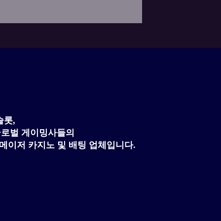
슬롯,
 글로벌 게이밍사들의
메이저 카지노 및 배팅 업체입니다.