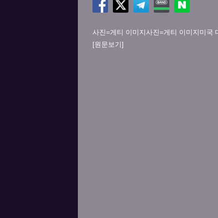
사진=게티 이미지사진=게티 이미지미국 대표
[원문보기]