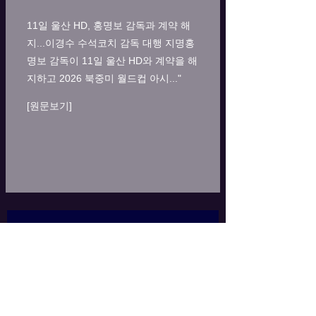
11일 울산 HD, 홍명보 감독과 계약 해
지...이경수 수석코치 감독 대행 지명홍
명보 감독이 11일 울산 HD와 계약을 해
지하고 2026 북중미 월드컵 아시..."
[원문보기]
회사 소개
웹사이트 지도
힐88벳는 라이브 카지노, 슬롯,
BT1
라이브 |
카지노
E스포츠, 가상스포츠 등 글로벌 게이밍사들의
가상스포츠
슬롯
정품게임을 제공해드리는 메이저 카지노 및 배팅
TV게임
라이브카
업체입니다.
지노