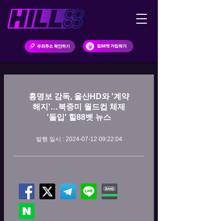
홍명보 감독, 울산HD와 '계약
해지'…북중미 월드컵 체제
'돌입' 힐88벳 뉴스
발행 일시 : 2024-07-12 09:22:04