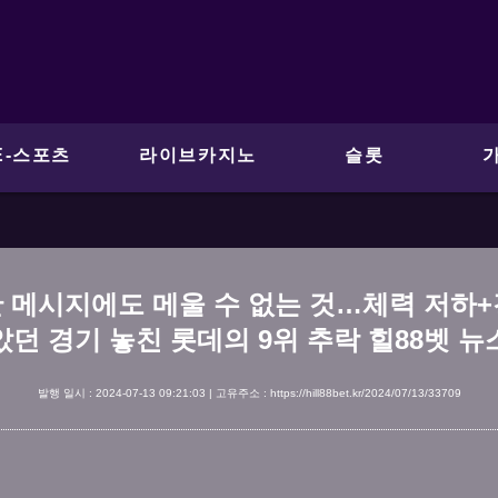
E-스포츠
라이브카지노
슬롯
한 메시지에도 메울 수 없는 것…체력 저하+
았던 경기 놓친 롯데의 9위 추락 힐88벳 뉴
발행 일시 : 2024-07-13 09:21:03 | 고유주소 :
https://hill88bet.kr/2024/07/13/33709