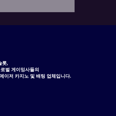
슬롯,
 글로벌 게이밍사들의
메이저 카지노 및 배팅 업체입니다.