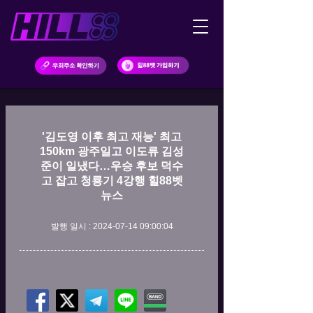
'김도영 이후 최고 재능' 최고
150km 광주일고 이도류 김성
준이 일냈다…우승 후보 덕수
고 잡고 청룡기 4강행 힐88벳
뉴스
발행 일시 : 2024-07-14 09:00:04