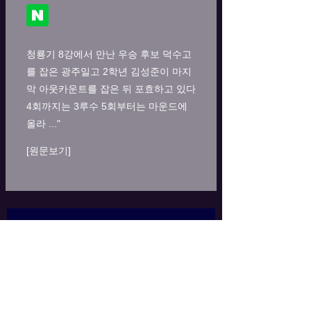
청룡기 8강에서 만난 우승 후보 덕수고
를 잡은 광주일고 2학년 김성준이 마지
막 아웃카운트를 잡은 뒤 포효하고 있다
4회까지는 3루수 5회부터는 마운드에
올라 ..."
[원문보기]
회사 소개
웹사이트 지도
힐88벳는 라이브 카지노, 슬롯,
BT1
라이브 |
카지노
E스포츠, 가상스포츠 등 글로벌 게이밍사들의
가상스포츠
슬롯
정품게임을 제공해드리는 메이저 카지노 및 배팅
TV게임
라이브카
업체입니다.
지노