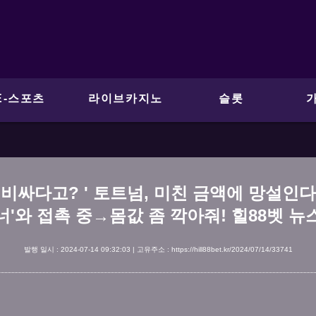
E-스포츠
라이브카지노
슬롯
비싸다고? ' 토트넘, 미친 금액에 망설인
너'와 접촉 중→몸값 좀 깍아줘! 힐88벳 뉴
발행 일시 : 2024-07-14 09:32:03 | 고유주소 :
https://hill88bet.kr/2024/07/14/33741