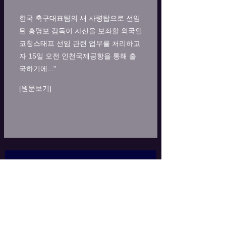
한국 축구대표팀의 새 사령탑으로 선임
된 홍명보 감독이 자신을 보좌할 외국인
코칭스태프 선임 관련 업무를 처리하고
자 15일 오전 인천국제공항을 통해 출
국하기에..."
[원문보기]
회사 소개
웹사이트 지도
힐88벳는 라이브 카지노, 슬롯,
BT1
라이브 |
카지노
E스포츠, 가상스포츠 등 글로벌 게이밍사들의
가상스포츠
슬롯
정품게임을 제공해드리는 메이저 카지노 및 배팅
TV게임
라이브카
업체입니다.
지노