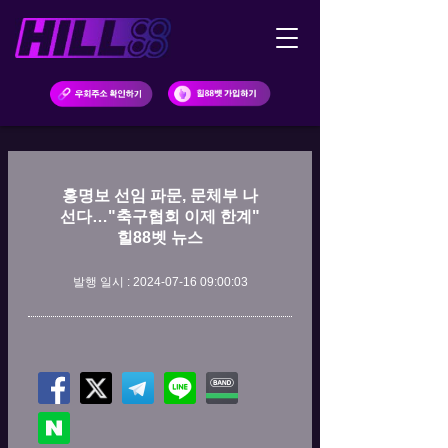
홍명보 선임 파문, 문체부 나
선다…"축구협회 이제 한계"
힐88벳 뉴스
발행 일시 : 2024-07-16 09:00:03