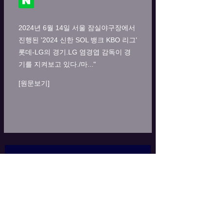
2024년 6월 14일 서울 잠실야구장에서
진행된 '2024 신한 SOL 뱅크 KBO 리그'
롯데-LG의 경기.LG 염경엽 감독이 경
기를 지켜보고 있다./마..."
[원문보기]
회사 소개
웹사이트 지도
힐88벳는 라이브 카지노, 슬롯,
BT1
라이브 |
카지노
E스포츠, 가상스포츠 등 글로벌 게이밍사들의
가상스포츠
슬롯
정품게임을 제공해드리는 메이저 카지노 및 배팅
TV게임
라이브카
업체입니다.
지노