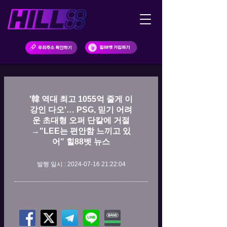
'韓 역대 최고 1055억 줄게 이
강인 다오'… PSG, 믿기 어려
운 초대형 오퍼 단칼에 거절
→"LEE는 편안함 느끼고 있
어" 힐88벳 뉴스
발행 일시 : 2024-07-16 21:22:04