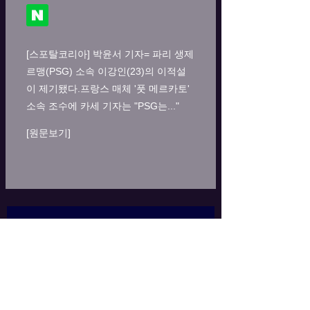
[스포탈코리아] 박윤서 기자= 파리 생제
르맹(PSG) 소속 이강인(23)의 이적설
이 제기됐다.프랑스 매체 '풋 메르카토'
소속 조수에 카세 기자는 "PSG는..."
[원문보기]
회사 소개
웹사이트 지도
힐88벳는 라이브 카지노, 슬롯,
BT1
라이브 |
카지노
E스포츠, 가상스포츠 등 글로벌 게이밍사들의
가상스포츠
슬롯
정품게임을 제공해드리는 메이저 카지노 및 배팅
TV게임
라이브카
업체입니다.
지노