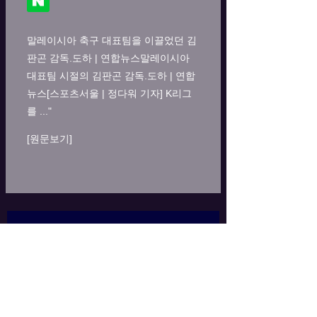
말레이시아 축구 대표팀을 이끌었던 김
판곤 감독.도하 | 연합뉴스말레이시아
대표팀 시절의 김판곤 감독.도하 | 연합
뉴스[스포츠서울 | 정다워 기자] K리그
를 ..."
[원문보기]
회사 소개
웹사이트 지도
힐88벳는 라이브 카지노, 슬롯,
BT1
라이브 |
카지노
E스포츠, 가상스포츠 등 글로벌 게이밍사들의
가상스포츠
슬롯
정품게임을 제공해드리는 메이저 카지노 및 배팅
TV게임
라이브카
업체입니다.
지노