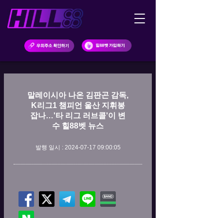
말레이시아 나온 김판곤 감독,
K리그1 챔피언 울산 지휘봉
잡나…'타 리그 러브콜'이 변
수 힐88벳 뉴스
발행 일시 : 2024-07-17 09:00:05